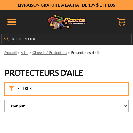
M
LIVRAISON GRATUITE À L'ACHAT DE 199 $ ET PLUS
a
r
q
u
e
Rechercher
Rechercher :
s
Accueil
VTT
Chassis / Protection
Protecteurs d'aile
K
i
m
PROTECTEURS D'AILE
p
e
x
FILTRER
(30)
P
r
i
x