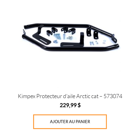
Prix :
0
$
—
2
8
0
$
Kimpex Protecteur d’aile Arctic cat – 573074
C
229,99
$
o
u
l
AJOUTER AU PANIER
e
u