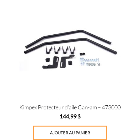
r
s
IALISER
Kimpex Protecteur d’aile Can-am – 473000
144,99
$
AJOUTER AU PANIER