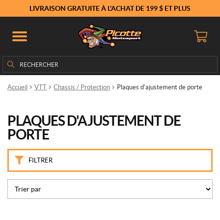
M
LIVRAISON GRATUITE À L'ACHAT DE 199 $ ET PLUS
a
r
q
u
e
Rechercher
Rechercher :
s
Accueil
VTT
Chassis / Protection
Plaques d'ajustement de porte
K
i
m
PLAQUES D'AJUSTEMENT DE
p
PORTE
e
x
(1)
FILTRER
P
r
i
x