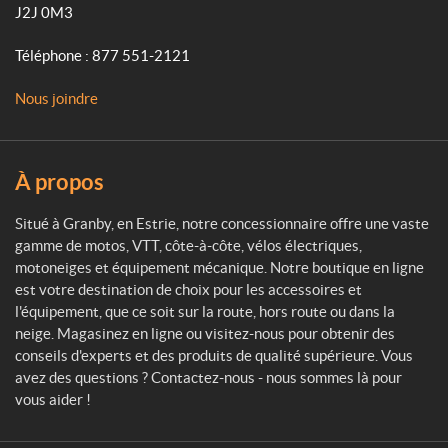
o
J2J 0M3
t
t
Téléphone :
877 551-2121
e
M
Nous joindre
o
t
o
s
À propos
p
o
Situé à Granby, en Estrie, notre concessionnaire offre une vaste
r
gamme de motos, VTT, côte-à-côte, vélos électriques,
t
motoneiges et équipement mécanique. Notre boutique en ligne
est votre destination de choix pour les accessoires et
l'équipement, que ce soit sur la route, hors route ou dans la
neige. Magasinez en ligne ou visitez-nous pour obtenir des
conseils d'experts et des produits de qualité supérieure. Vous
avez des questions ? Contactez-nous - nous sommes là pour
vous aider !