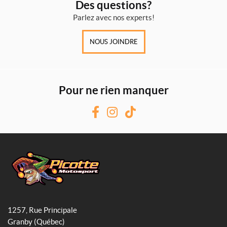
Des questions?
Parlez avec nos experts!
NOUS JOINDRE
Pour ne rien manquer
F
I
T
a
n
i
c
s
k
e
t
T
b
a
o
o
g
k
o
r
P
k
a
i
1257, Rue Principale
c
m
Granby
(Québec)