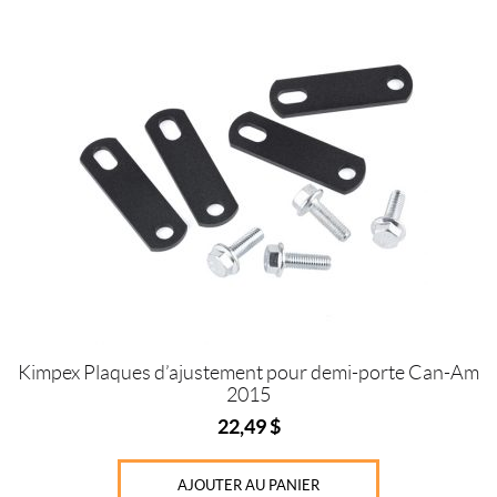
Prix :
0
$
—
2
3
$
IALISER
Kimpex Plaques d’ajustement pour demi-porte Can-Am
2015
22,49
$
AJOUTER AU PANIER