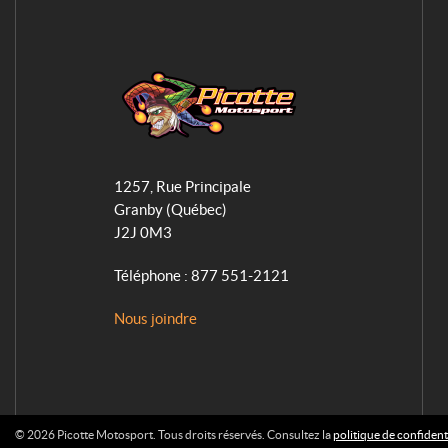
P
i
1257, Rue Principale
c
Granby
(Québec)
o
J2J 0M3
t
t
Téléphone :
877 551-2121
e
M
Nous joindre
o
t
o
s
© 2026 Picotte Motosport. Tous droits réservés. Consultez la
politique de confidenti
p