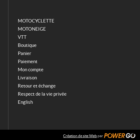
o
r
k
a
m
MOTOCYCLETTE
MOTONEIGE
VTT
Boutique
Panier
Paiement
Mon compte
Livraison
Retour et échange
Respect de la vie privée
English
Création de site Web
par