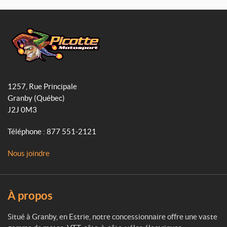
a
n
i
c
s
k
e
t
T
b
a
o
o
g
k
o
r
P
k
a
i
1257, Rue Principale
c
m
Granby
(Québec)
o
J2J 0M3
t
t
Téléphone :
877 551-2121
e
M
Nous joindre
o
t
o
s
À propos
p
o
Situé à Granby, en Estrie, notre concessionnaire offre une vaste
r