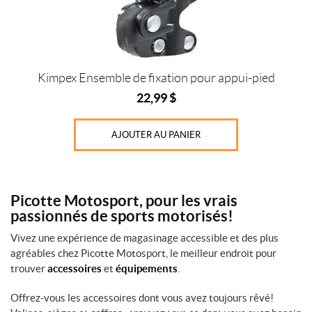
Prix :
0
Kimpex Ensemble de fixation pour appui-pied
$
22,99
$
—
2
AJOUTER AU PANIER
3
$
Picotte Motosport, pour les vrais
IALISER
passionnés de sports motorisés!
Vivez une expérience de magasinage accessible et des plus
agréables chez Picotte Motosport, le meilleur endroit pour
trouver
accessoires
et
équipements
.
Offrez-vous les accessoires dont vous avez toujours rêvé!