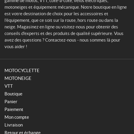
gamme de motos, VTT, côte-à-côte, vélos électriques,
t
motoneiges et équipement mécanique. Notre boutique en ligne
est votre destination de choix pour les accessoires et
l'équipement, que ce soit sur la route, hors route ou dans la
neige. Magasinez en ligne ou visitez-nous pour obtenir des
conseils d'experts et des produits de qualité supérieure. Vous
avez des questions ? Contactez-nous - nous sommes là pour
vous aider !
MOTOCYCLETTE
MOTONEIGE
VTT
Boutique
Panier
Paiement
Mon compte
Livraison
Retour et échange