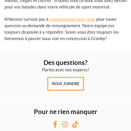
Valises, sièges et coffres : trouvez tout ce dont vous avez besoin
pour vos balades dans votre véhicule de sport motorisé.
N’hésitez surtout pas à
communiquer avec nous
pour toute
question ou demande de renseignement. Notre équipe est
toujours disposée à y répondre. Sinon, vous êtes toujours les
bienvenus à passer nous voir en concession à Granby!
Des questions?
Parlez avec nos experts!
NOUS JOINDRE
Pour ne rien manquer
F
I
T