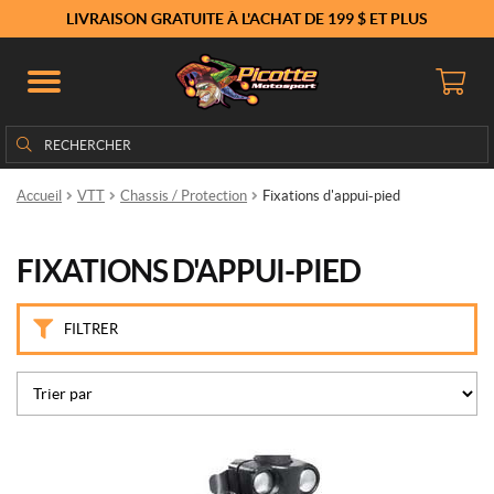
M
LIVRAISON GRATUITE À L'ACHAT DE 199 $ ET PLUS
a
r
q
u
e
Rechercher
Rechercher :
s
Accueil
VTT
Chassis / Protection
Fixations d'appui-pied
K
i
m
FIXATIONS D'APPUI-PIED
p
e
x
FILTRER
(1)
P
r
i
x