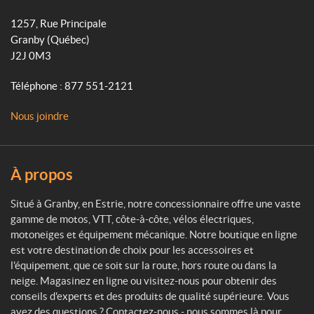
P
k
a
i
1257, Rue Principale
c
m
Granby
(Québec)
o
J2J 0M3
t
t
Téléphone :
877 551-2121
e
M
Nous joindre
o
t
o
s
À propos
p
o
Situé à Granby, en Estrie, notre concessionnaire offre une vaste
r
gamme de motos, VTT, côte-à-côte, vélos électriques,
t
motoneiges et équipement mécanique. Notre boutique en ligne
est votre destination de choix pour les accessoires et
l'équipement, que ce soit sur la route, hors route ou dans la
neige. Magasinez en ligne ou visitez-nous pour obtenir des
conseils d'experts et des produits de qualité supérieure. Vous
avez des questions ? Contactez-nous - nous sommes là pour