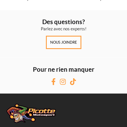
Des questions?
Parlez avec nos experts!
NOUS JOINDRE
Pour ne rien manquer
F
I
T
a
n
i
c
s
k
e
t
T
b
a
o
o
g
k
o
r