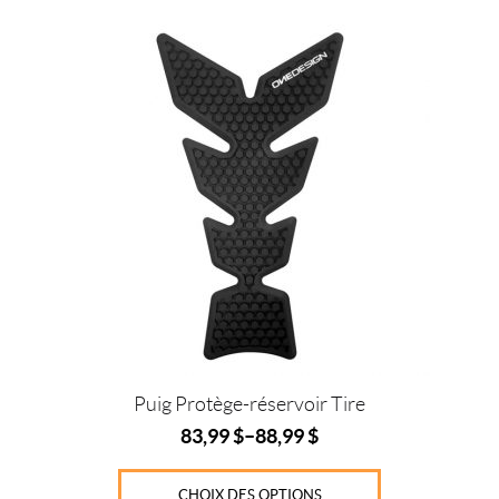
Ce
produit
a
plusieurs
variations.
Les
options
peuvent
être
IALISER
choisies
sur
la
page
du
produit
Puig Protège-réservoir Tire
83,99
$
–
88,99
$
CHOIX DES OPTIONS