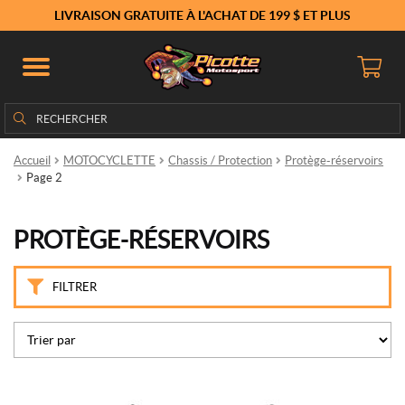
M
LIVRAISON GRATUITE À L'ACHAT DE 199 $ ET PLUS
a
r
q
u
e
Rechercher
Rechercher :
s
Accueil
MOTOCYCLETTE
Chassis / Protection
Protège-réservoirs
P
Page 2
u
i
g
PROTÈGE-RÉSERVOIRS
(14)
P
FILTRER
r
i
x