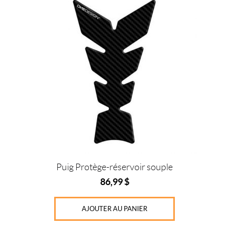
Prix :
0
$
—
2
0
0
$
C
o
u
Puig Protège-réservoir souple
l
86,99
$
e
u
AJOUTER AU PANIER
r
s