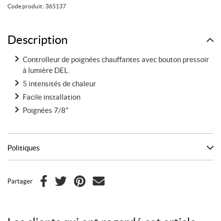
Kimpex
Code produit :
365137
Ensemble
de
poignées
Description
avec
Controlleur de poignées chauffantes avec bouton pressoir
pouces
à lumière DEL.
chauffants
5 intensités de chaleur
Facile installation
Poignées 7/8"
Politiques
Partager
F
T
P
C
a
w
i
o
c
i
n
u