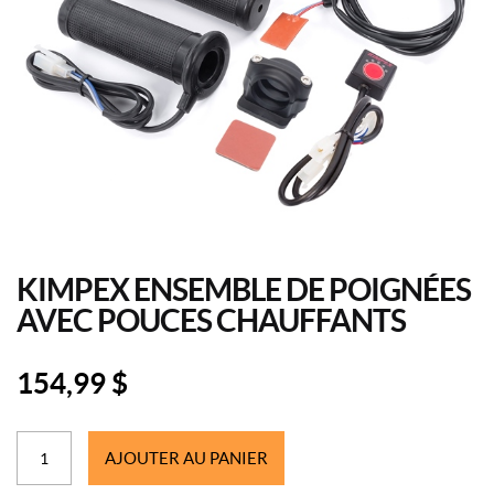
KIMPEX ENSEMBLE DE POIGNÉES
AVEC POUCES CHAUFFANTS
154,99
$
quantité
AJOUTER AU PANIER
de