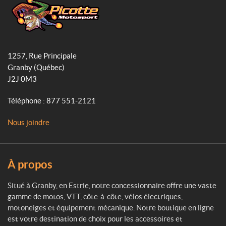
b
a
o
o
g
k
o
r
P
k
a
i
1257, Rue Principale
c
m
Granby
(Québec)
o
J2J 0M3
t
t
Téléphone :
877 551-2121
e
M
Nous joindre
o
t
o
s
À propos
p
o
Situé à Granby, en Estrie, notre concessionnaire offre une vaste
r
gamme de motos, VTT, côte-à-côte, vélos électriques,
t
motoneiges et équipement mécanique. Notre boutique en ligne
est votre destination de choix pour les accessoires et