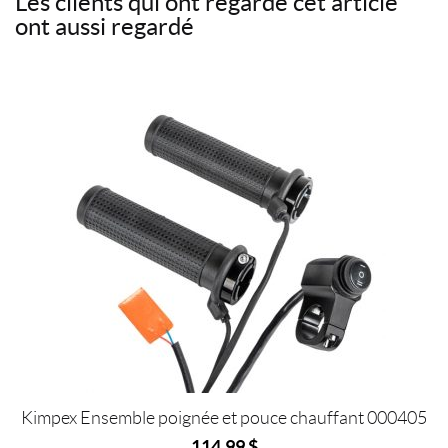
Les clients qui ont regardé cet article
e
t
t
r
ont aussi regardé
b
t
e
r
o
e
r
i
o
r
e
e
k
s
l
t
Kimpex Ensemble poignée et pouce chauffant 000405
114,99
$