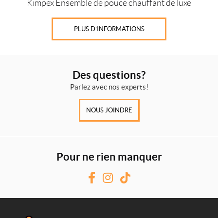
Kimpex Ensemble de pouce chauffant de luxe
PLUS D’INFORMATIONS
Des questions?
Parlez avec nos experts!
NOUS JOINDRE
Pour ne rien manquer
F
I
T
a
n
i
c
s
k
e
t
T